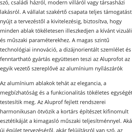
szó, családi házról, modern villáról vagy társasházi
lakásról. A vállalat szakértő csapata teljes támogatást
nyújt a tervezéstől a kivitelezésig, biztosítva, hogy
minden ablak tökéletesen illeszkedjen a kívánt vizuál
és műszaki paraméterekhez. A magas szintű
technológiai innováció, a dizájnorientált szemlélet és
fenntartható gyártás együttesen teszi az Aluprofot az
egyik vezető szereplővé az alumínium nyílászárók
Az alumínium ablakok tehát az elegancia, a
megbízhatóság és a funkcionalitás tökéletes egységé
testesítik meg. Az Aluprof fejlett rendszerei
harmonikusan ötvözik a kortárs építészet kifinomult
esztétikáját a kimagasló műszaki teljesítménnyel. Aká
új épület tervezéséről, akár felújításról van szó, az