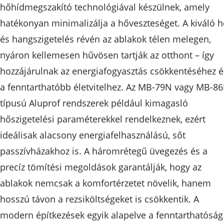
hőhídmegszakító technológiával készülnek, amely
hatékonyan minimalizálja a hőveszteséget. A kiváló h
és hangszigetelés révén az ablakok télen melegen,
nyáron kellemesen hűvösen tartják az otthont – így
hozzájárulnak az energiafogyasztás csökkentéséhez é
a fenntarthatóbb életvitelhez. Az MB-79N vagy MB-8
típusú Aluprof rendszerek például kimagasló
hőszigetelési paraméterekkel rendelkeznek, ezért
ideálisak alacsony energiafelhasználású, sőt
passzívházakhoz is. A háromrétegű üvegezés és a
precíz tömítési megoldások garantálják, hogy az
ablakok nemcsak a komfortérzetet növelik, hanem
hosszú távon a rezsiköltségeket is csökkentik. A
modern építkezések egyik alapelve a fenntarthatóság