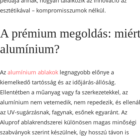
példája annak, hogyan találkozik az innováció az
esztétikával – kompromisszumok nélkül.
A prémium megoldás: miér
alumínium?
Az
alumínium ablakok
legnagyobb előnye a
kiemelkedő tartósság és az időjárás-állóság.
Ellentétben a műanyag vagy fa szerkezetekkel, az
alumínium nem vetemedik, nem repedezik, és ellenál
az UV-sugárzásnak, fagynak, esőnek egyaránt. Az
Aluprof ablakrendszerei különösen magas minőségi
szabványok szerint készülnek, így hosszú távon is