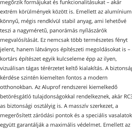
megőrzik formájukat és funkcionalitásukat – akár
extrém körülmények között is. Emellett az alumínium
könnyű, mégis rendkívül stabil anyag, ami lehetővé
teszi a nagyméretű, panorámás nyílászárók
megvalósítását. Ez nemcsak több természetes fényt
jelent, hanem látványos építészeti megoldásokat is –
kortárs építészet egyik kulcseleme épp az ilyen,
vizuálisan tágas térérzetet keltő kialakítás. A biztonsá
kérdése szintén kiemelten fontos a modern
otthonokban. Az Aluprof rendszerei kiemelkedő
betörésgátló tulajdonságokkal rendelkeznek, akár RC
as biztonsági osztályig is. A masszív szerkezet, a
megerősített záródási pontok és a speciális vasalatok
együtt garantálják a maximális védelmet. Emellett az