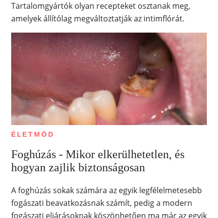
Tartalomgyártók olyan recepteket osztanak meg,
amelyek állítólag megváltoztatják az intimflórát.
ÉLETMÓD
Foghúzás - Mikor elkerülhetetlen, és
hogyan zajlik biztonságosan
A foghúzás sokak számára az egyik legfélelmetesebb
fogászati beavatkozásnak számít, pedig a modern
fogászati eljárásoknak köszönhetően ma már az egyik