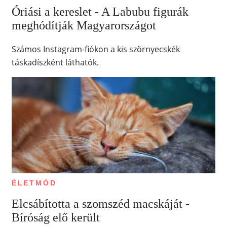
Óriási a kereslet - A Labubu figurák
meghódítják Magyarországot
Számos Instagram-fiókon a kis szörnyecskék
táskadíszként láthatók.
ÉLETMÓD
Elcsábította a szomszéd macskáját -
Bíróság elő került