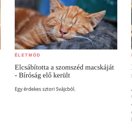
ÉLETMÓD
Elcsábította a szomszéd macskáját
- Bíróság elő került
Egy érdekes sztori Svájcból.