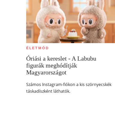
ÉLETMÓD
Óriási a kereslet - A Labubu
figurák meghódítják
Magyarországot
Számos Instagram-fiókon a kis szörnyecskék
táskadíszként láthatók.