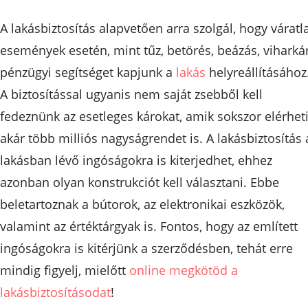
A lakásbiztosítás alapvetően arra szolgál, hogy váratl
események esetén, mint tűz, betörés, beázás, viharkár
pénzügyi segítséget kapjunk a
lakás
helyreállításához
A biztosítással ugyanis nem saját zsebből kell
fedeznünk az esetleges károkat, amik sokszor elérhet
akár több milliós nagyságrendet is. A lakásbiztosítás 
lakásban lévő ingóságokra is kiterjedhet, ehhez
azonban olyan konstrukciót kell választani. Ebbe
beletartoznak a bútorok, az elektronikai eszközök,
valamint az értéktárgyak is. Fontos, hogy az említett
ingóságokra is kitérjünk a szerződésben, tehát erre
mindig figyelj, mielőtt
online megkötöd a
lakásbiztosításodat
!